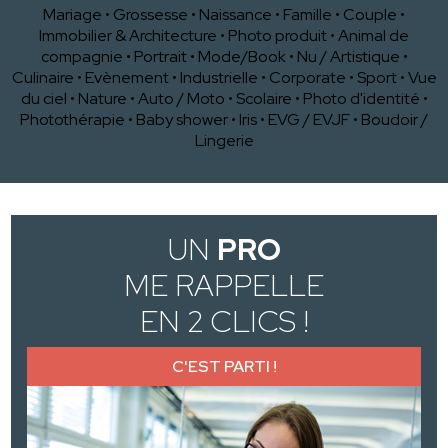
Mariage
•
Grossesse
•
Naissance
•
Famille
•
Couple
•
Immobilier & Architecture
•
Photo produit
•
Animal de
compagnie
•
Portrait
•
Mode/Book
•
Nu / Artistique
•
Culinaire
•
Evènement
•
Industrielle
•
Corporate
•
Sport
•
Vue
du ciel
•
Nature
•
Auto / Moto
•
Scolaire
•
Photo d'identité
•
Photothérapie
•
Baby shower
•
Iris
•
EVG / EVJF
•
Boudoir /
Lingerie
UN
PRO
ME RAPPELLE
EN 2 CLICS !
C'EST PARTI !