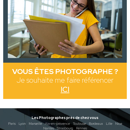
VOUS ÊTES PHOTOGRAPHE ?
Je souhaite me faire référencer
ICI
Les Photographes près de chez vous
Paris
Lyon
Marseille
Aix-en-provence
Toulouse
Bordeaux
Lille
Nice
Nantes
Strasbourg
Rennes