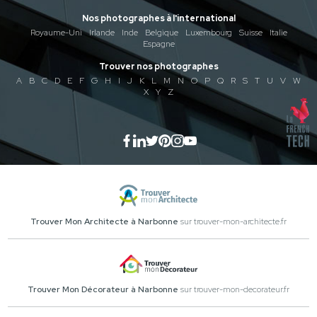
Nos photographes à l'international
Royaume-Uni
Irlande
Inde
Belgique
Luxembourg
Suisse
Italie
Espagne
Trouver nos photographes
A
B
C
D
E
F
G
H
I
J
K
L
M
N
O
P
Q
R
S
T
U
V
W
X
Y
Z
Trouver Mon Architecte à Narbonne
sur trouver-mon-architecte.fr
Trouver Mon Décorateur à Narbonne
sur trouver-mon-decorateur.fr